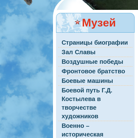
Музей
Страницы биографии
Зал Славы
Воздушные победы
Фронтовое братство
Боевые машины
Боевой путь Г.Д.
Костылева в
творчестве
художников
Военно –
историческая